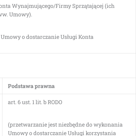
on­ta Wynajmującego/Firmy Sprzą­ta­ją­cej (ich
ia ww. Umowy).
 Umo­wy o dostar­cza­nie Usłu­gi Kon­ta
Pod­sta­wa prawna
art. 6 ust. 1 lit. b RODO
(prze­twa­rza­nie jest nie­zbęd­ne do wyko­na­nia
Umo­wy o dostar­cza­nie Usłu­gi korzy­sta­nia