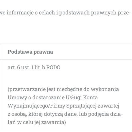
­we infor­ma­cje o celach i pod­sta­wach praw­nych prze­
Pod­sta­wa prawna
art. 6 ust. 1 lit. b RODO
(prze­twa­rza­nie jest nie­zbęd­ne do wyko­na­nia
Umo­wy o dostar­cza­nie Usłu­gi Kon­ta
Wynajmującego/Firmy Sprzą­ta­ją­cej zawar­tej
z oso­bą, któ­rej doty­czą dane, lub pod­ję­cia dzia­
łań w celu jej zawarcia)