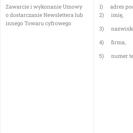
Zawar­cie i wyko­na­nie Umo­wy
1) adres pocz
o dostar­cza­nie New­slet­te­ra lub
2) imię,
inne­go Towa­ru cyfrowego
3) nazwi­sk
4) fir­ma,
5) numer te