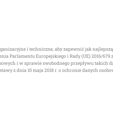
orga­ni­za­cyj­ne i tech­nicz­ne, aby zapew­nić jak naj­le
­dze­nia Par­la­men­tu Euro­pej­skie­go i Rady (UE) 2016/6
bo­wych i w spra­wie swo­bod­ne­go prze­pły­wu takich d
usta­wy z dnia 10 maja 2018 r. o ochro­nie danych oso­bo