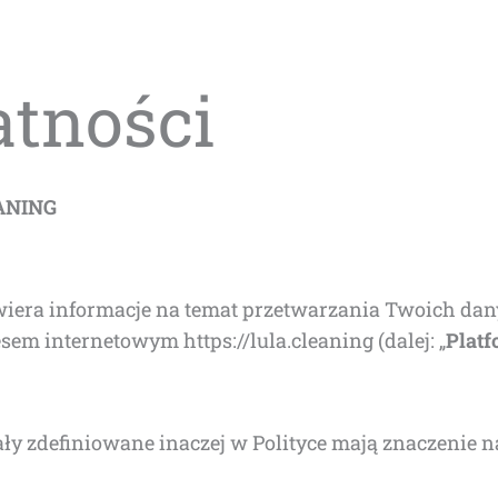
atności
ANING
wie­ra infor­ma­cje na temat prze­twa­rza­nia Two­ich da
e­sem inter­ne­to­wym https://lula.cleaning (dalej: „
Plat­f
sta­ły zde­fi­nio­wa­ne ina­czej w Poli­ty­ce mają zna­cze­