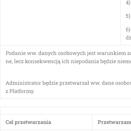
4
5
6)
dz
Poda­nie ww. danych oso­bo­wych jest warun­kiem zawar
ne, lecz kon­se­kwen­cją ich nie­poda­nia będzie nie
Admi­ni­stra­tor będzie prze­twa­rzał ww. dane oso­bo­
z Platformy.
Cel prze­twa­rza­nia
Prze­twa­rza­