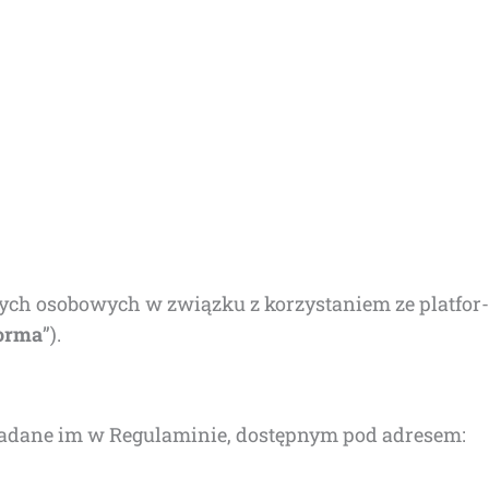
nych oso­bo­wych w związ­ku z korzy­sta­niem ze plat­for­
or­ma
”).
nie nada­ne im w Regu­la­mi­nie, dostęp­nym pod adre­sem: