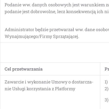
Poda­nie ww. danych oso­bo­wych jest warun­kiem zaw
poda­nie jest dobro­wol­ne, lecz kon­se­kwen­cją ich
Admi­ni­stra­tor będzie prze­twa­rzał ww. dane oso­bo
Wynajmującego/Firmy Sprzątającej.
Cel prze­twa­rza­nia
Pr
Zawar­cie i wyko­na­nie Umo­wy o dostar­cza­
1)
nie Usłu­gi korzy­sta­nia z Platformy
2
3