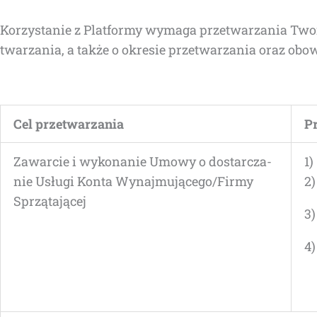
Korzy­sta­nie z Plat­for­my wyma­ga prze­twa­rza­nia Two
twa­rza­nia, a tak­że o okre­sie prze­twa­rza­nia oraz obo
Cel prze­twa­rza­nia
Pr
Zawar­cie i wyko­na­nie Umo­wy o dostar­cza­
1)
nie Usłu­gi Kon­ta Wynajmującego/Firmy
2
Sprzątającej
3
4