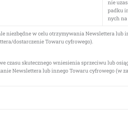
nie uza­s
pad­ku i
nych na 
 nie­zbęd­ne w celu otrzy­my­wa­nia New­slet­te­ra lub i
ettera/dostarczenie Towa­ru cyfrowego).
e cza­su sku­tecz­ne­go wnie­sie­nia sprze­ci­wu lub osią
a­nie New­slet­te­ra lub inne­go Towa­ru cyfro­we­go (w za