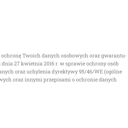
p­szą ochro­nę Two­ich danych oso­bo­wych oraz gwa­ran­tu­
79 z dnia 27 kwiet­nia 2016 r. w spra­wie ochro­ny osób
anych oraz uchy­le­nia dyrek­ty­wy 95/46/WE (ogól­ne
­wych oraz inny­mi prze­pi­sa­mi o ochro­nie danych