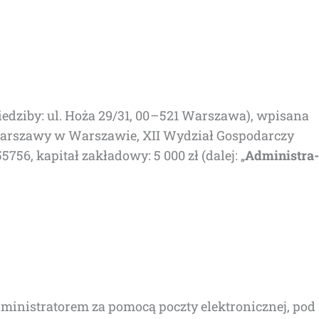
e­dzi­by: ul. Hoża 29/31, 00 – 521 War­sza­wa), wpi­sa­na
. War­sza­wy w War­sza­wie, XII Wydział Gospo­dar­czy
6, kapi­tał zakła­do­wy: 5 000 zł (dalej: „
Admi­ni­stra­
i­stra­to­rem za pomo­cą pocz­ty elek­tro­nicz­nej, pod