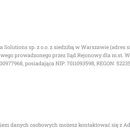
Solu­tions sp. z o.o. z sie­dzi­bą w War­sza­wie (adres si
ądo­we­go pro­wa­dzo­ne­go przez Sąd Rejo­no­wy dla m.st
0977968, posia­da­ją­ca NIP: 7011093598, REGON: 52235575
em danych oso­bo­wych możesz kon­tak­to­wać się z Admi­n