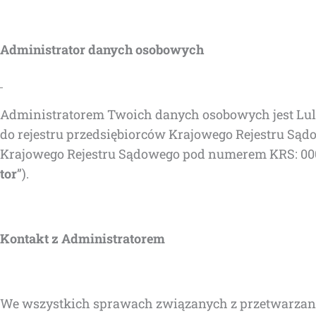
Admi­ni­stra­tor danych osobowych
Admi­ni­stra­to­rem Two­ich danych oso­bo­wych jest Lula 
do reje­stru przed­się­bior­ców Kra­jo­we­go Reje­stru S
Kra­jo­we­go Reje­stru Sądo­we­go pod nume­rem KRS: 000
tor
”).
Kon­takt z Administratorem
We wszyst­kich spra­wach zwią­za­nych z prze­twa­rza­ni