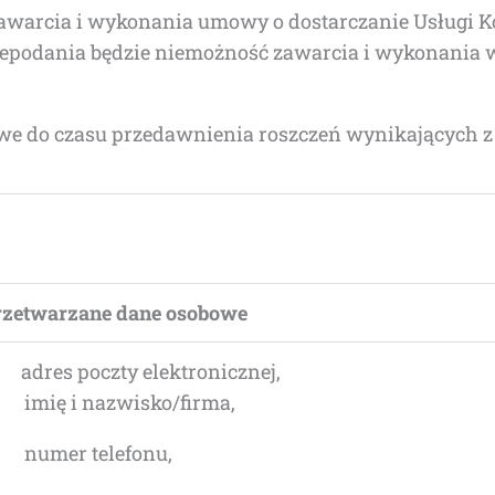
ar­cia i wyko­na­nia umo­wy o dostar­cza­nie Usłu­gi K
 nie­poda­nia będzie nie­moż­ność zawar­cia i wyko­na­n
­we do cza­su przedaw­nie­nia rosz­czeń wyni­ka­ją­cych z
ze­twa­rza­ne dane osobowe
 adres pocz­ty elektronicznej,
) imię i nazwisko/firma,
) numer telefonu,