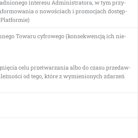
ad­nio­ne­go inte­re­su Admi­ni­stra­to­ra, w tym przy­
nfor­mo­wa­nia o nowo­ściach i pro­mo­cjach dostęp­
Platformie)
nne­go Towa­ru cyfro­we­go (kon­se­kwen­cją ich nie­
­gnię­cia celu prze­twa­rza­nia albo do cza­su przedaw­
leż­no­ści od tego, któ­re z wymie­nio­nych zda­rzeń