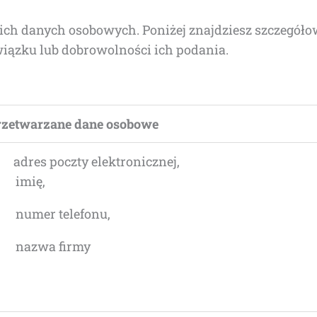
­ich danych oso­bo­wych. Poni­żej znaj­dziesz szcze­gó­ło
­wiąz­ku lub dobro­wol­no­ści ich podania.
ze­twa­rza­ne dane osobowe
 adres pocz­ty elektronicznej,
) imię,
) numer telefonu,
) nazwa firmy