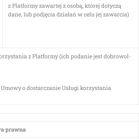
z Plat­for­my zawar­tej z oso­bą, któ­rej doty­czą
dane, lub pod­ję­cia dzia­łań w celu jej zawarcia)
y­sta­nia z Plat­for­my (ich poda­nie jest dobro­wol­
 Umo­wy o dostar­cza­nie Usłu­gi korzy­sta­nia
­wa prawna