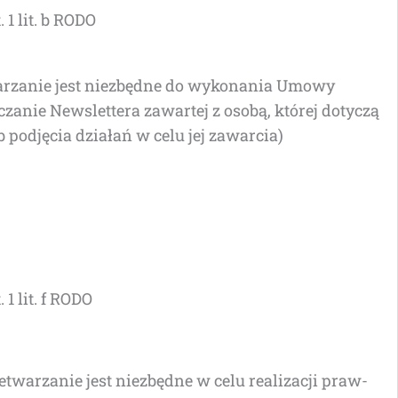
t. 1 lit. b RODO
a­rza­nie jest nie­zbęd­ne do wyko­na­nia Umo­wy
cza­nie New­slet­te­ra zawar­tej z oso­bą, któ­rej doty­czą
 pod­ję­cia dzia­łań w celu jej zawarcia)
. 1 lit. f RODO
wa­rza­nie jest nie­zbęd­ne w celu reali­za­cji praw­