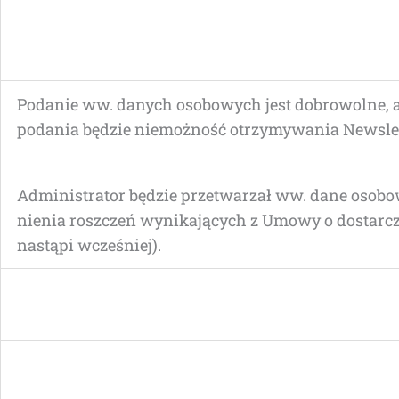
Poda­nie ww. danych oso­bo­wych jest dobro­wol­ne, ale
poda­nia będzie nie­moż­ność otrzy­my­wa­nia Newsl
Admi­ni­stra­tor będzie prze­twa­rzał ww. dane oso­bo­w
nie­nia rosz­czeń wyni­ka­ją­cych z Umo­wy o dostar­cz
nastą­pi wcześniej).