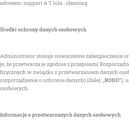
adre­sem: sup­port A T lula . cleaning.
Środ­ki ochro­ny danych osobowych
Admi­ni­stra­tor sto­su­je nowo­cze­sne zabez­pie­cze­nia 
je, że prze­twa­rza je zgod­nie z prze­pi­sa­mi Roz­po­rzą
fizycz­nych w związ­ku z prze­twa­rza­niem danych oso­
roz­po­rzą­dze­nie o ochro­nie danych) (dalej: „
RODO
”), 
osobowych.
Infor­ma­cje o prze­twa­rza­nych danych osobowych