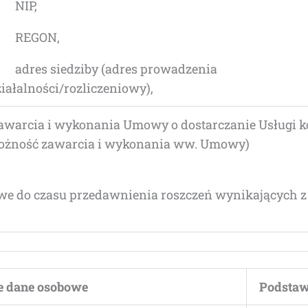
) NIP,
) REGON,
 adres sie­dzi­by (adres pro­wa­dze­nia
iałalności/rozliczeniowy),
­cia i wyko­na­nia Umo­wy o dostar­cza­nie Usłu­gi korz
­moż­ność zawar­cia i wyko­na­nia ww. Umowy)
we do cza­su przedaw­nie­nia rosz­czeń wyni­ka­ją­cych z
ne dane osobowe
Pod­sta