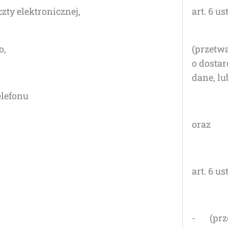
­ty elektronicznej,
art. 6 us
o,
(prze­tw
o dostar­
dane, lub
lefonu
oraz
art. 6 ust
- (prze­t